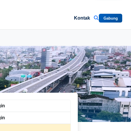
Kontak
Gabung
gin
in