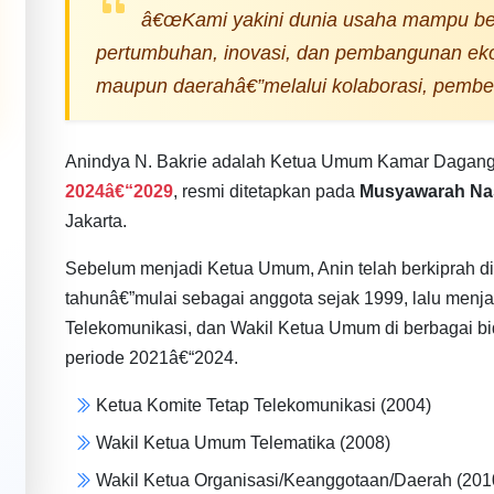
â€œKami yakini dunia usaha mampu be
pertumbuhan, inovasi, dan pembangunan eko
maupun daerahâ€”melalui kolaborasi, pemberd
Anindya N. Bakrie adalah Ketua Umum Kamar Dagang d
2024â€“2029
, resmi ditetapkan pada
Musyawarah Nas
Jakarta.
Sebelum menjadi Ketua Umum, Anin telah berkiprah d
tahunâ€”mulai sebagai anggota sejak 1999, lalu menj
Telekomunikasi, dan Wakil Ketua Umum di berbagai b
periode 2021â€“2024.
Ketua Komite Tetap Telekomunikasi (2004)
Wakil Ketua Umum Telematika (2008)
Wakil Ketua Organisasi/Keanggotaan/Daerah (201