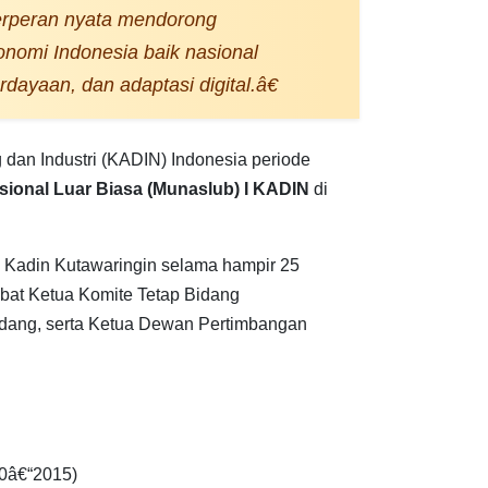
rperan nyata mendorong
nomi Indonesia baik nasional
ayaan, dan adaptasi digital.â€
an Industri (KADIN) Indonesia periode
ional Luar Biasa (Munaslub) I KADIN
di
i Kadin Kutawaringin selama hampir 25
abat Ketua Komite Tetap Bidang
idang, serta Ketua Dewan Pertimbangan
0â€“2015)