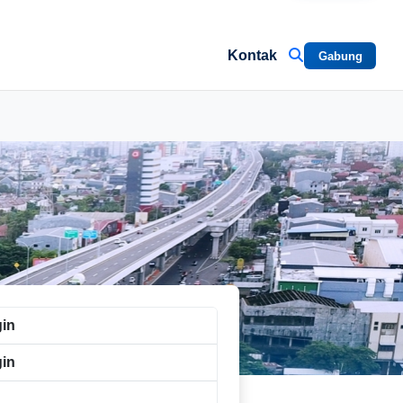
Kontak
Gabung
gin
in